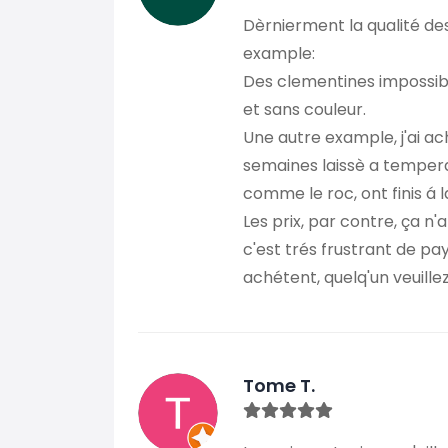
Dèrnierment la qualité des
example:
Des clementines impossibl
et sans couleur.
Une autre example, j'ai a
semaines laissè a temperat
comme le roc, ont finis á l
Les prix, par contre, ça n
c'est trés frustrant de pa
achétent, quelq'un veuille
Tome T.