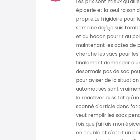
Les prix sont mieux qu'aille
épicerie et la seul raison d
propre,Le frigidaire pour le 
semaine dejà,je suis tomb
et du bacon pourrit au poin
maintenant les dates de p
cherché les sacs pour le
finalement demander a un
desormais pas de sac pour
pour aviser de la situation
automatisés sont vraiment
la reactiver aussitot qu'un
scanné d'article donc fati
veut remplir les sacs pend
fois que j'ai fais mon épi
en double et c'était un b