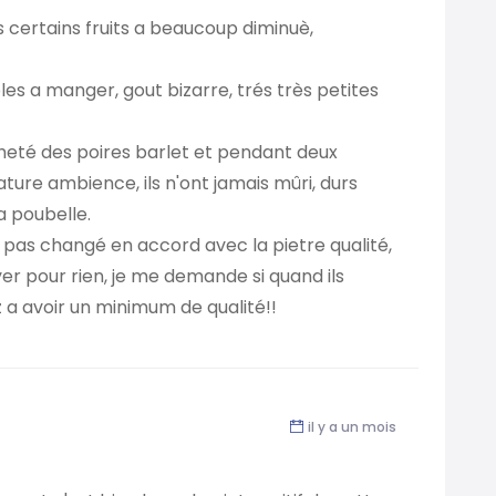
 certains fruits a beaucoup diminuè,
es a manger, gout bizarre, trés très petites
cheté des poires barlet et pendant deux
ure ambience, ils n'ont jamais mûri, durs
a poubelle.
'a pas changé en accord avec la pietre qualité,
yer pour rien, je me demande si quand ils
z a avoir un minimum de qualité!!
il y a un mois