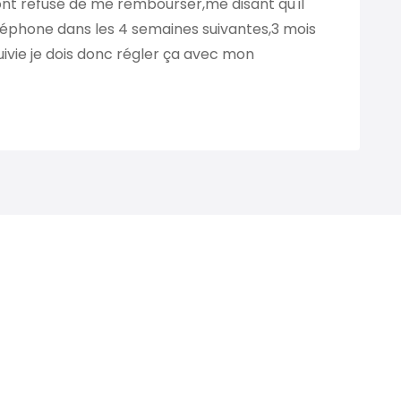
l ont refusé de me rembourser,me disant qu'il
 téléphone dans les 4 semaines suivantes,3 mois
uivie je dois donc régler ça avec mon