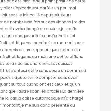
urs et c'est bien le seul point positif de cette
'y aller.L'épicerie est parfois un peu mal
lait sent le lait caillé depuis plusieurs
er de nombreuse fois sur des viandes froides
t qu'il avais changé de couleur,je verifie
resque chaque article que j'achete.J'ai
s fruits et légumes pendant un moment pour
 commis qui ma repondu que super c n'a
 fruit et légume,au moin une petite affiche
 éviterais de les cherchers.Les caisses
 frustrantes,notifie sans cesse un commis à
 poids s'ajoute sur le comptoir sans avoir
guant surtout quand ont est deux et qu'un
ant que l'autre scan les articles.La dernière
cerie la bas,la caisse automatique m'a chargé
on montant,je me suis donc présenté au